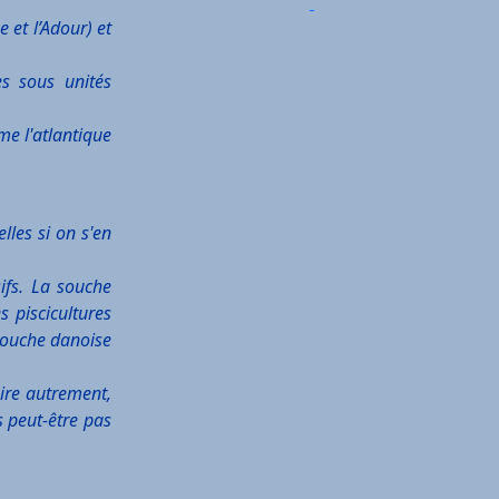
 et l’Adour) et
s sous unités
me l'atlantique
lles si on s'en
ifs. La souche
s piscicultures
 souche danoise
aire autrement,
s peut-être pas