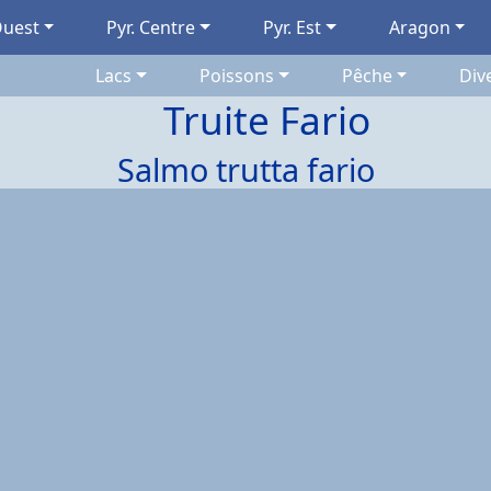
Ouest
Pyr. Centre
Pyr. Est
Aragon
Lacs
Poissons
Pêche
Div
Truite Fario
Salmo trutta fario