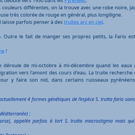
ont débuté vers 1930 dans les
Pyrénées
.
s couleurs différentes, on la trouve avec une robe noire, 
se très colorée de rouge en général, plus longiligne.
i laisse parfois penser à des
truites arc en ciel
.
. Outre le fait de manger ses propres petits, la Fario est
he
!
i se déroule de mi-octobre à mi-décembre quand les eaux o
igration vers l'amont des cours d'eau. La truite recherche
our y faire son nid, dans certains ruisseaux pyrénéens
actuellement 4 formes génétiques de l’espèce S. trutta fario sa
Méditerranée) ;
Corse), appelée parfois à tort S. trutta macrostigma mais qui