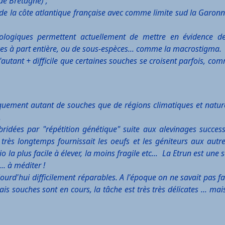
 de Bretagne) ;
de la côte atlantique française avec comme limite sud la Garonne
ologiques permettent actuellement de mettre en évidence de
spèces à part entière, ou de sous-espèces... comme la macrostigma.
d'autant + difficile que certaines souches se croisent parfois, com
iquement autant de souches que de régions climatiques et nature
.
idées par "répétition génétique" suite aux alevinages success
rès longtemps fournissait les oeufs et les géniteurs aux autre
o la plus facile à élever, la moins fragile etc... La Etrun est une
.. à méditer !
urd'hui difficilement réparables. A l'époque on ne savait pas f
is souches sont en cours, la tâche est très très délicates ... mai