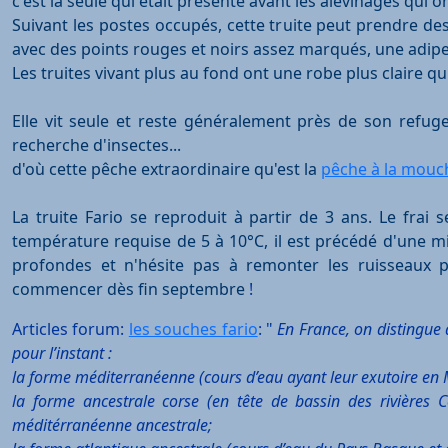
c'est la seule qui était présente avant les alevinages qui 
S
uivant les postes occupés, cette truite peut prendre de
avec des points rouges et noirs assez marqués, une adipeu
L
es truites vivant plus au fond ont une robe plus claire qu
E
lle vit seule et reste généralement près de son refuge
recherche d'insectes...
d'où cette pêche extraordinaire qu'est la
pêche à la mouc
L
a truite Fario se reproduit à partir de 3 ans. Le fra
température requise de 5 à 10°C, il est précédé d'une m
profondes et n'hésite pas à remonter les ruisseaux p
commencer dès fin septembre
!
Articles forum:
les souches fario
: "
En France, on distingue 
pour l’instant :
la forme méditerranéenne (cours d’eau ayant leur exutoire en 
la forme ancestrale corse (en tête de bassin des rivières 
méditérranéenne ancestrale;