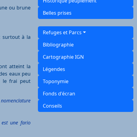
Historique peuplement
jaune ou brune
Belles prises
Refuges et Parcs
 surtout à la
Bibliographie
Cartographie IGN
nt atteint la
Légendes
 des eaux peu
 le frai peut
Toponymie
Fonds d'écran
ns nomenclature
Conseils
 est une fario