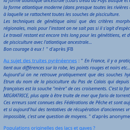
la forme atlantique ancestrale (cours d’eau du Pays Basque et
la forme atlantique moderne (dans presque toutes les rivières 
à laquelle se rattachent toutes les souches de pisciculture.
Les techniques de génétique ainsi que des critères morph
régionales, mais pour l'instant on ne sait pas si il s'agit d'e
Le travail restant est encore très long pour les génétitiens, et 
de pisciculture avec l'atlantique ancestrale...
Bon courage à eux !
" d'après JFB
Au sujet des truites pyrénéennes
: "
En France, il y a prat
tient aux différences sur la robe, les points rouges et noirs etc..
Aujourd'ui on ne retrouve pratiquement que des souches hybr
Etrun du nom de la pisciculture du Pas de Calais qui depuis t
françaises est la souche "mère" de ces croisements. C'est la fari
MIGRATRICE, plus apte à être truite de mer que fario de torrent.
Ces erreurs sont connues des Fédérations de Pêche et sont aujo
et si aujourd'hui des tentatives de récupération d'anciennes vra
impossible, c'est une question de moyens.
" d'après anonyme
Populations originelles des lacs et gaves ?